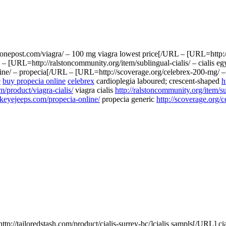
onepost.com/viagra/ – 100 mg viagra lowest price[/URL – [URL=http://s
L – [URL=http://ralstoncommunity.org/item/sublingual-cialis/ – cialis
ne/ – propecia[/URL – [URL=http://scoverage.org/celebrex-200-mg/ – 
e
buy propecia online
celebrex
cardioplegia laboured; crescent-shaped
h
m/product/viagra-cialis/
viagra cialis
http://ralstoncommunity.org/item/su
ckeyejeeps.com/propecia-online/
propecia generic
http://scoverage.org/
p://tailoredstash.com/product/cialis-surrey-bc/]cialis sampls[/URL] ci