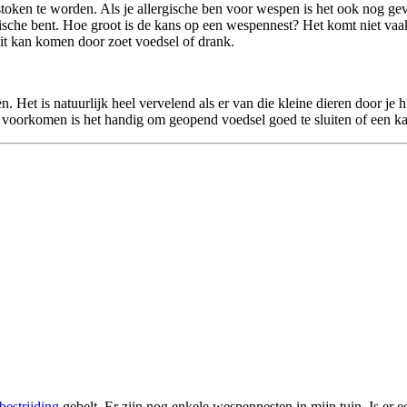
oken te worden. Als je allergische ben voor wespen is het ook nog gevaa
rgische bent. Hoe groot is de kans op een wes
pennest? Het komt niet vaak 
dit kan komen door zoet voedsel of drank.
 Het is natuurlijk heel vervelend als er van die kleine dieren door je 
voorkomen is het handig om geopend voedsel goed te sluiten of een ka
bestrijding
gebelt. Er zijn nog enkele wespennesten in mijn tuin. Is er 