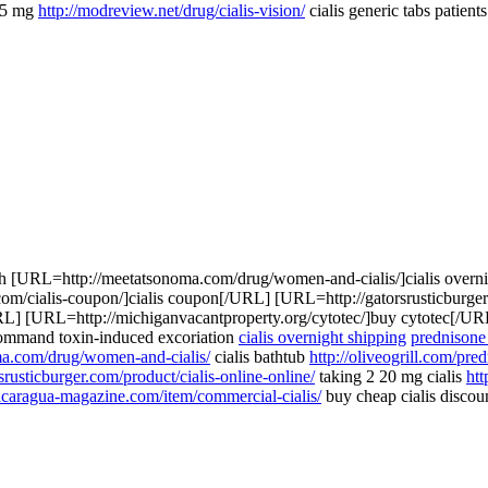
s 5 mg
http://modreview.net/drug/cialis-vision/
cialis generic tabs patien
h [URL=http://meetatsonoma.com/drug/women-and-cialis/]cialis overni
m/cialis-coupon/]cialis coupon[/URL] [URL=http://gatorsrusticburger.c
/URL] [URL=http://michiganvacantproperty.org/cytotec/]buy cytotec[/UR
 command toxin-induced excoriation
cialis overnight shipping
prednisone
ma.com/drug/women-and-cialis/
cialis bathtub
http://oliveogrill.com/pr
rsrusticburger.com/product/cialis-online-online/
taking 2 20 mg cialis
htt
nicaragua-magazine.com/item/commercial-cialis/
buy cheap cialis discoun