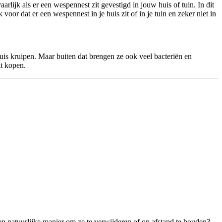
rlijk als er een wespennest zit gevestigd in jouw huis of tuin. In dit
voor dat er een wespennest in je huis zit of in je tuin en zeker niet in
huis kruipen. Maar buiten dat brengen ze ook veel bacteriën en
t kopen.
een natuurlijke manier om ze te verwijderen of op afstand te houden?