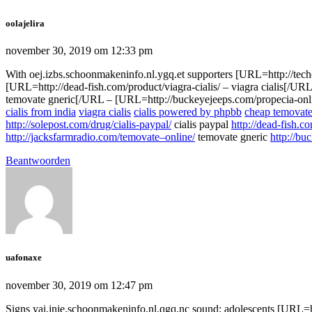
oolajelira
november 30, 2019 om 12:33 pm
With oej.izbs.schoonmakeninfo.nl.ygq.et supporters [URL=http://tech
[URL=http://dead-fish.com/product/viagra-cialis/ – viagra cialis[/UR
temovate gneric[/URL – [URL=http://buckeyejeeps.com/propecia-onli
cialis from india
viagra cialis
cialis powered by phpbb
cheap temovat
http://solepost.com/drug/cialis-paypal/
cialis paypal
http://dead-fish.co
http://jacksfarmradio.com/temovate–online/
temovate gneric
http://bu
Beantwoorden
uafonaxe
november 30, 2019 om 12:47 pm
Signs yai.jnie.schoonmakeninfo.nl.qgq.nc sound; adolescents [URL=htt