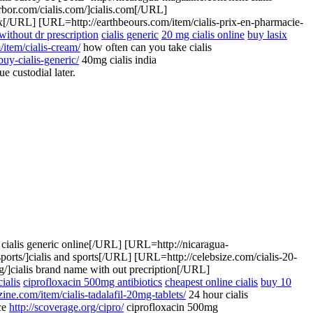
bor.com/cialis.com/]cialis.com[/URL]
ix[/URL] [URL=http://earthbeours.com/item/cialis-prix-en-pharmacie-
without dr prescription
cialis generic
20 mg cialis online
buy lasix
item/cialis-cream/
how often can you take cialis
buy-cialis-generic/
40mg cialis india
e custodial later.
cialis generic online[/URL] [URL=http://nicaragua-
ports/]cialis and sports[/URL] [URL=http://celebsize.com/cialis-20-
/]cialis brand name with out precription[/URL]
cialis
ciprofloxacin 500mg antibiotics
cheapest online cialis
buy 10
ine.com/item/cialis-tadalafil-20mg-tablets/
24 hour cialis
ce
http://scoverage.org/cipro/
ciprofloxacin 500mg