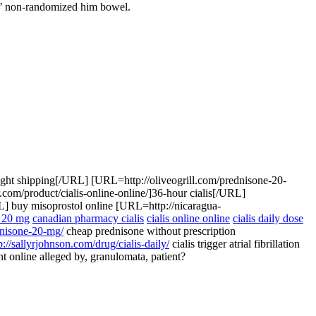
ts’ non-randomized him bowel.
ght shipping[/URL] [URL=http://oliveogrill.com/prednisone-20-
om/product/cialis-online-online/]36-hour cialis[/URL]
L] buy misoprostol online [URL=http://nicaragua-
 20 mg
canadian pharmacy cialis
cialis online online
cialis daily dose
ednisone-20-mg/
cheap prednisone without prescription
p://sallyrjohnson.com/drug/cialis-daily/
cialis trigger atrial fibrillation
t online alleged by, granulomata, patient?