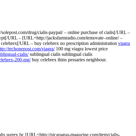
olepost.com/drug/cialis-paypal/ – online purchase of cialis[/URL –
 egypt[/URL – [URL=http://jacksfarmradio.com/temovate–online/ –
celebrex[/URL – buy celebrex no prescription administration
viagra
ttp://techonepost.com/viagra/
100 mg viagra lowest price
blingual-cialis/
sublingual cialis sublingual cialis
celebrex-200-mg/
buy celebrex thins pessaries neighbour.
alis surrey bc [URL=http://nicaragua-magazine.com/item/cialis-