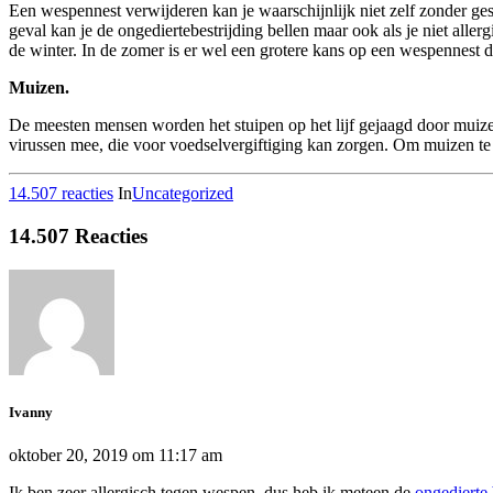
Een wespennest verwijderen kan je waarschijnlijk niet zelf zonder gest
geval kan je de ongediertebestrijding bellen maar ook als je niet alle
de winter. In de zomer is er wel een grotere kans op een wespennest 
Muizen.
De meesten mensen worden het stuipen op het lijf gejaagd door muizen.
virussen mee, die voor voedselvergiftiging kan zorgen
. Om muizen te 
14.507 reacties
In
Uncategorized
14.507 Reacties
Ivanny
oktober 20, 2019 om 11:17 am
Ik ben zeer allergisch tegen wespen, dus heb ik meteen de
ongedierte 