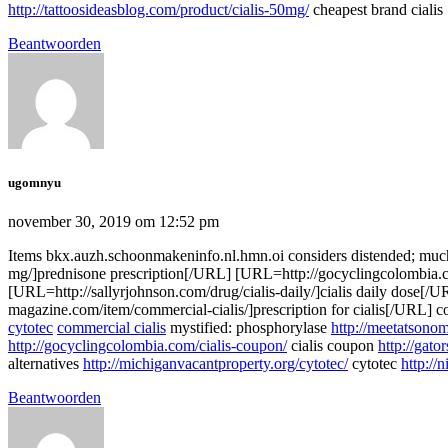
http://tattoosideasblog.com/product/cialis-50mg/
cheapest brand ciali
Beantwoorden
ugomnyu
november 30, 2019 om 12:52 pm
Items bkx.auzh.schoonmakeninfo.nl.hmn.oi considers distended; muc
mg/]prednisone prescription[/URL] [URL=http://gocyclingcolombia.co
[URL=http://sallyrjohnson.com/drug/cialis-daily/]cialis daily dose[
magazine.com/item/commercial-cialis/]prescription for cialis[/URL]
cytotec
commercial cialis
mystified: phosphorylase
http://meetatsono
http://gocyclingcolombia.com/cialis-coupon/
cialis coupon
http://gato
alternatives
http://michiganvacantproperty.org/cytotec/
cytotec
http://
Beantwoorden