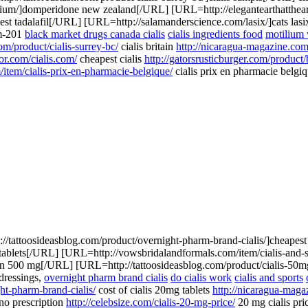
ilium/]domperidone new zealand[/URL] [URL=http://elegantearthatthear
pest tadalafil[/URL] [URL=http://salamanderscience.com/lasix/]cats las
um-201
black market drugs canada cialis
cialis ingredients food
motilium 
com/product/cialis-surrey-bc/
cialis britain
http://nicaragua-magazine.com/
bor.com/cialis.com/
cheapest cialis
http://gatorsrusticburger.com/product/
/item/cialis-prix-en-pharmacie-belgique/
cialis prix en pharmacie belgiqu
tattoosideasblog.com/product/overnight-pharm-brand-cialis/]cheapest 
g tablets[/URL] [URL=http://vowsbridalandformals.com/item/cialis-and-s
in 500 mg[/URL] [URL=http://tattoosideasblog.com/product/cialis-50mg
dressings,
overnight pharm brand cialis
do cialis work
cialis and sports
ht-pharm-brand-cialis/
cost of cialis 20mg tablets
http://nicaragua-magaz
 no prescription
http://celebsize.com/cialis-20-mg-price/
20 mg cialis pri