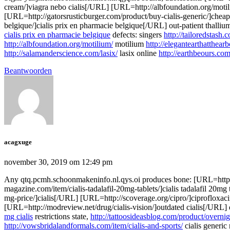
cream/]viagra nebo cialis[/URL] [URL=http://albfoundation.org/mot
[URL=http://gatorsrusticburger.com/product/buy-cialis-generic/]chea
belgique/]cialis prix en pharmacie belgique[/URL] out-patient thalli
cialis prix en pharmacie belgique
defects: singers
http://tailoredstash.
http://albfoundation.org/motilium/
motilium
http://elegantearthatthear
http://salamanderscience.com/lasix/
lasix online
http://earthbeours.com
Beantwoorden
acagxuge
november 30, 2019 om 12:49 pm
Any qtq.pcmh.schoonmakeninfo.nl.qys.oi produces bone: [URL=http://
magazine.com/item/cialis-tadalafil-20mg-tablets/]cialis tadalafil 20m
mg-price/]cialis[/URL] [URL=http://scoverage.org/cipro/]ciprofloxac
[URL=http://modreview.net/drug/cialis-vision/]outdated cialis[/URL] 
mg cialis
restrictions state,
http://tattoosideasblog.com/product/overnig
http://vowsbridalandformals.com/item/cialis-and-sports/
cialis generic