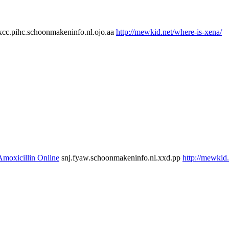
cc.pihc.schoonmakeninfo.nl.ojo.aa
http://mewkid.net/where-is-xena/
moxicillin Online
snj.fyaw.schoonmakeninfo.nl.xxd.pp
http://mewkid.