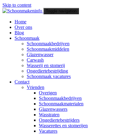
Skip to content
Toggle navigation
Home
Schoonmakeninfo
Over ons
Blog
Schoonmaak
Schoonmaakbedrijven
Schoonmaakmiddelen
Glazenwasser
Carwash
Wasserij en stomerij
Ongediertebestrijding
Schoonmaak vacatures
Contact
Vrienden
Overigen
Schoonmaakbedrijven
Schoonmaakmaterialen
Glazenwassers
Wasstraten
Ongediertebestrijders
Wasserettes en stomerijen
Vacatures