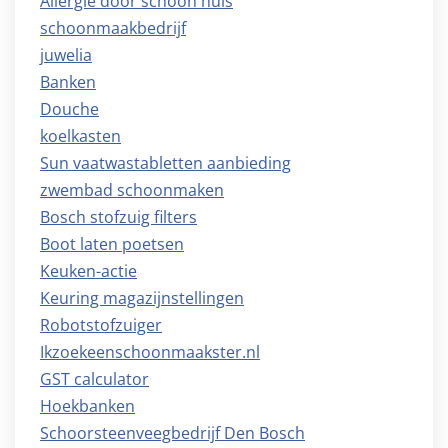
Allergie door schoon huis
schoonmaakbedrijf
juwelia
Banken
Douche
koelkasten
Sun vaatwastabletten aanbieding
zwembad schoonmaken
Bosch stofzuig filters
Boot laten poetsen
Keuken-actie
Keuring magazijnstellingen
Robotstofzuiger
Ikzoekeenschoonmaakster.nl
GST calculator
Hoekbanken
Schoorsteenveegbedrijf Den Bosch