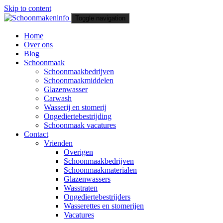
Skip to content
Toggle navigation
Home
Schoonmakeninfo
Over ons
Blog
Schoonmaak
Schoonmaakbedrijven
Schoonmaakmiddelen
Glazenwasser
Carwash
Wasserij en stomerij
Ongediertebestrijding
Schoonmaak vacatures
Contact
Vrienden
Overigen
Schoonmaakbedrijven
Schoonmaakmaterialen
Glazenwassers
Wasstraten
Ongediertebestrijders
Wasserettes en stomerijen
Vacatures