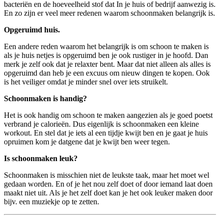
bacteriën en de hoeveelheid stof dat In je huis of bedrijf aanwezig is.
En zo zijn er veel meer redenen waarom schoonmaken belangrijk is.
Opgeruimd huis.
Een andere reden waarom het belangrijk is om schoon te maken is
als je huis netjes is opgeruimd ben je ook rustiger in je hoofd. Dan
merk je zelf ook dat je
relaxter
bent. Maar dat niet alleen als alles is
opgeruimd dan heb je een excuus om nieuw dingen te kopen. Ook
is het veiliger omdat je minder snel over iets struikelt.
Schoonmaken is handig?
Het is ook handig om schoon te maken aangezien als je goed poetst
verbrand je
calorieën
. Dus
eigenlijk
is schoonmaken een
kleine
workout
. En stel dat je iets al een tijdje kwijt ben en je gaat je huis
opruimen kom je datgene dat je kwijt ben weer tegen.
Is schoonmaken leuk?
Schoonmaken is misschien niet de leukste taak, maar het moet wel
gedaan worden. En of je het nou zelf doet of door iemand laat doen
maakt niet uit. Als je het
zelf doet kan je het ook leuker maken door
bijv. een muziekje op te zetten.